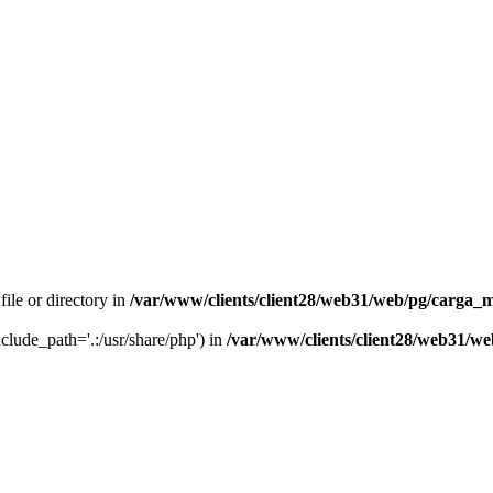
file or directory in
/var/www/clients/client28/web31/web/pg/carga_
nclude_path='.:/usr/share/php') in
/var/www/clients/client28/web31/w