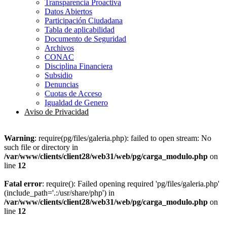
Transparencia Proactiva
Datos Abiertos
Participación Ciudadana
Tabla de aplicabilidad
Documento de Seguridad
Archivos
CONAC
Disciplina Financiera
Subsidio
Denuncias
Cuotas de Acceso
Igualdad de Genero
Aviso de Privacidad
Warning
: require(pg/files/galeria.php): failed to open stream: No
such file or directory in
/var/www/clients/client28/web31/web/pg/carga_modulo.php
on
line
12
Fatal error
: require(): Failed opening required 'pg/files/galeria.php'
(include_path='.:/usr/share/php') in
/var/www/clients/client28/web31/web/pg/carga_modulo.php
on
line
12